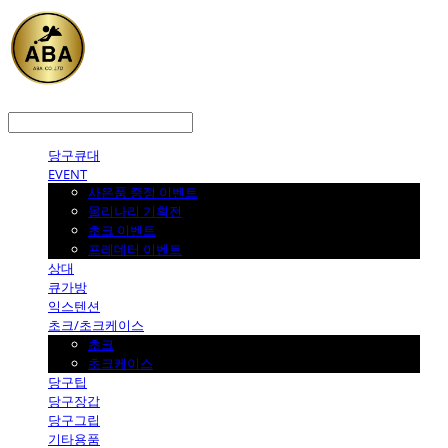
LOG IN
로그인
당구큐대
EVENT
사은품 증정 이벤트
몰리나리 기획전
초크 이벤트
프레데터 이벤트
상대
큐가방
익스텐션
초크/초크케이스
초크
초크케이스
당구팁
당구장갑
당구그립
기타용품