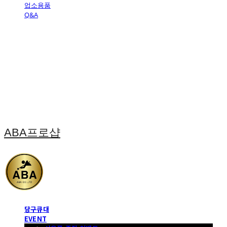
업소용품
Q&A
ABA프로샵
당구큐대
EVENT