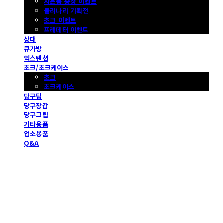
사은품 증정 이벤트
몰리나리 기획전
초크 이벤트
프레데터 이벤트
상대
큐가방
익스텐션
초크/초크케이스
초크
초크케이스
당구팁
당구장갑
당구그립
기타용품
업소용품
Q&A
Search
검색
Log In
로그인
Cart
장바구니