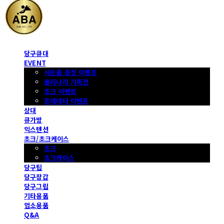
당구큐대
EVENT
사은품 증정 이벤트
몰리나리 기획전
초크 이벤트
프레데터 이벤트
상대
큐가방
익스텐션
초크/초크케이스
초크
초크케이스
당구팁
당구장갑
당구그립
기타용품
업소용품
Q&A