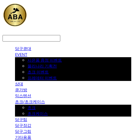
LOG IN
로그인
당구큐대
EVENT
사은품 증정 이벤트
몰리나리 기획전
초크 이벤트
프레데터 이벤트
상대
큐가방
익스텐션
초크/초크케이스
초크
초크케이스
당구팁
당구장갑
당구그립
기타용품