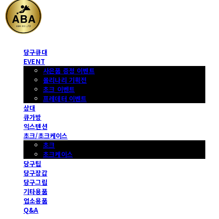
당구큐대
EVENT
사은품 증정 이벤트
몰리나리 기획전
초크 이벤트
프레데터 이벤트
상대
큐가방
익스텐션
초크/초크케이스
초크
초크케이스
당구팁
당구장갑
당구그립
기타용품
업소용품
Q&A