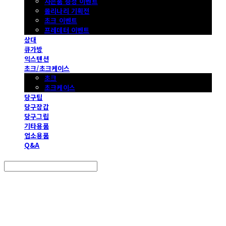
사은품 증정 이벤트
몰리나리 기획전
초크 이벤트
프레데터 이벤트
상대
큐가방
익스텐션
초크/초크케이스
초크
초크케이스
당구팁
당구장갑
당구그립
기타용품
업소용품
Q&A
Search
검색
Log In
로그인
Cart
장바구니