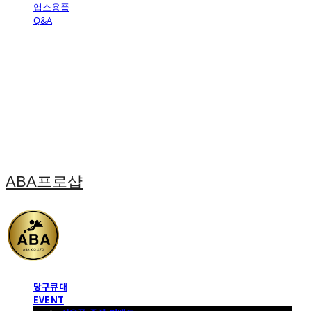
업소용품
Q&A
ABA프로샵
당구큐대
EVENT