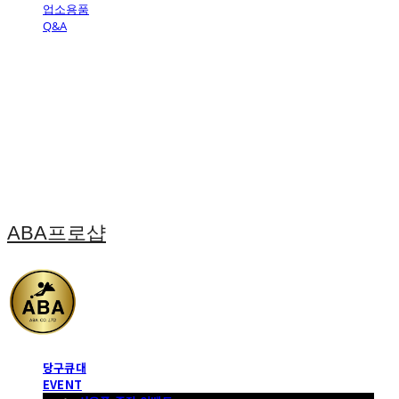
업소용품
Q&A
ABA프로샵
당구큐대
EVENT