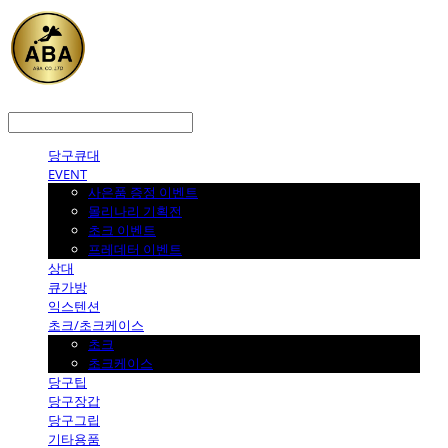
LOG IN
로그인
당구큐대
EVENT
사은품 증정 이벤트
몰리나리 기획전
초크 이벤트
프레데터 이벤트
상대
큐가방
익스텐션
초크/초크케이스
초크
초크케이스
당구팁
당구장갑
당구그립
기타용품