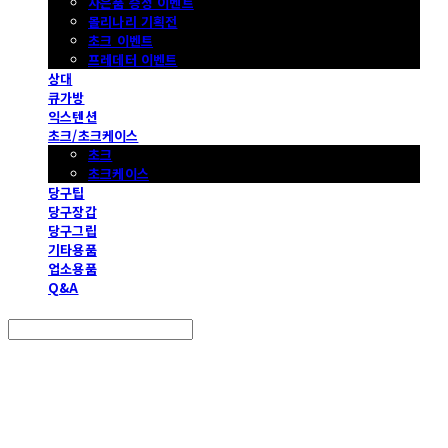
사은품 증정 이벤트
몰리나리 기획전
초크 이벤트
프레데터 이벤트
상대
큐가방
익스텐션
초크/초크케이스
초크
초크케이스
당구팁
당구장갑
당구그립
기타용품
업소용품
Q&A
Search
검색
Log In
로그인
Cart
장바구니