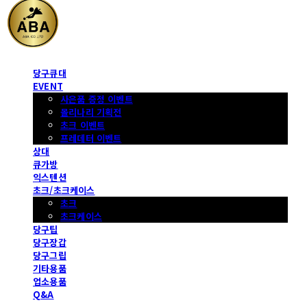
당구큐대
EVENT
사은품 증정 이벤트
몰리나리 기획전
초크 이벤트
프레데터 이벤트
상대
큐가방
익스텐션
초크/초크케이스
초크
초크케이스
당구팁
당구장갑
당구그립
기타용품
업소용품
Q&A