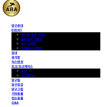
당구큐대
EVENT
사은품 증정 이벤트
몰리나리 기획전
초크 이벤트
프레데터 이벤트
상대
큐가방
익스텐션
초크/초크케이스
초크
초크케이스
당구팁
당구장갑
당구그립
기타용품
업소용품
Q&A