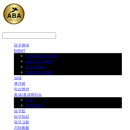
LOG IN
로그인
당구큐대
EVENT
사은품 증정 이벤트
몰리나리 기획전
초크 이벤트
프레데터 이벤트
상대
큐가방
익스텐션
초크/초크케이스
초크
초크케이스
당구팁
당구장갑
당구그립
기타용품