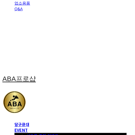
업소용품
Q&A
ABA프로샵
당구큐대
EVENT