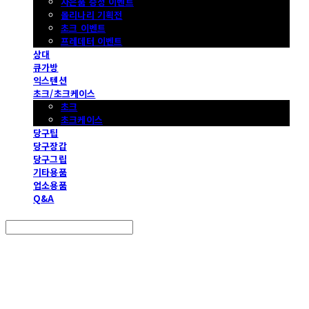
사은품 증정 이벤트
몰리나리 기획전
초크 이벤트
프레데터 이벤트
상대
큐가방
익스텐션
초크/초크케이스
초크
초크케이스
당구팁
당구장갑
당구그립
기타용품
업소용품
Q&A
Search
검색
Log In
로그인
Cart
장바구니