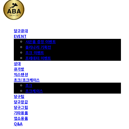
당구큐대
EVENT
사은품 증정 이벤트
몰리나리 기획전
초크 이벤트
프레데터 이벤트
상대
큐가방
익스텐션
초크/초크케이스
초크
초크케이스
당구팁
당구장갑
당구그립
기타용품
업소용품
Q&A