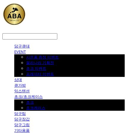
LOG IN
로그인
당구큐대
EVENT
사은품 증정 이벤트
몰리나리 기획전
초크 이벤트
프레데터 이벤트
상대
큐가방
익스텐션
초크/초크케이스
초크
초크케이스
당구팁
당구장갑
당구그립
기타용품