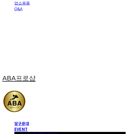
업소용품
Q&A
ABA프로샵
당구큐대
EVENT