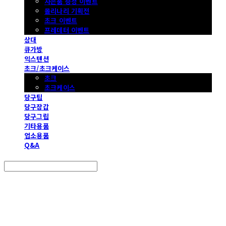
사은품 증정 이벤트
몰리나리 기획전
초크 이벤트
프레데터 이벤트
상대
큐가방
익스텐션
초크/초크케이스
초크
초크케이스
당구팁
당구장갑
당구그립
기타용품
업소용품
Q&A
Search
검색
Log In
로그인
Cart
장바구니