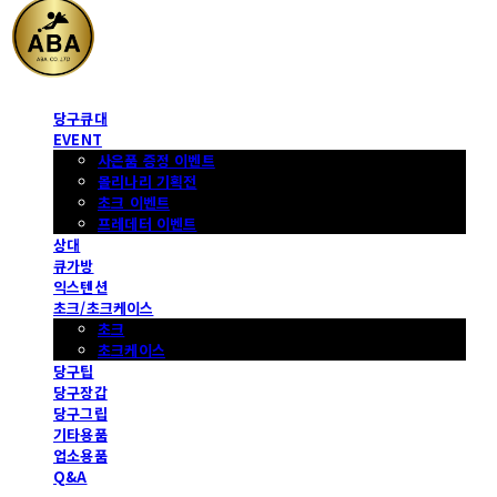
당구큐대
EVENT
사은품 증정 이벤트
몰리나리 기획전
초크 이벤트
프레데터 이벤트
상대
큐가방
익스텐션
초크/초크케이스
초크
초크케이스
당구팁
당구장갑
당구그립
기타용품
업소용품
Q&A