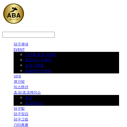
LOG IN
로그인
당구큐대
EVENT
사은품 증정 이벤트
몰리나리 기획전
초크 이벤트
프레데터 이벤트
상대
큐가방
익스텐션
초크/초크케이스
초크
초크케이스
당구팁
당구장갑
당구그립
기타용품