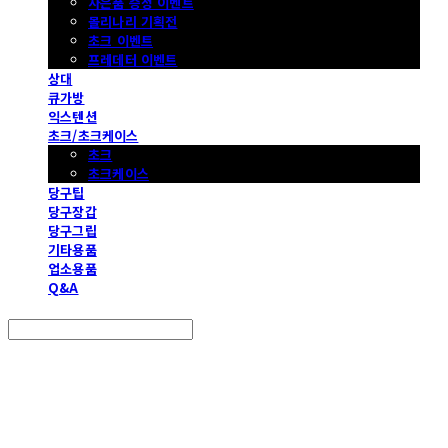
사은품 증정 이벤트
몰리나리 기획전
초크 이벤트
프레데터 이벤트
상대
큐가방
익스텐션
초크/초크케이스
초크
초크케이스
당구팁
당구장갑
당구그립
기타용품
업소용품
Q&A
Search
검색
Log In
로그인
Cart
장바구니