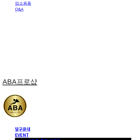
업소용품
Q&A
ABA프로샵
당구큐대
EVENT