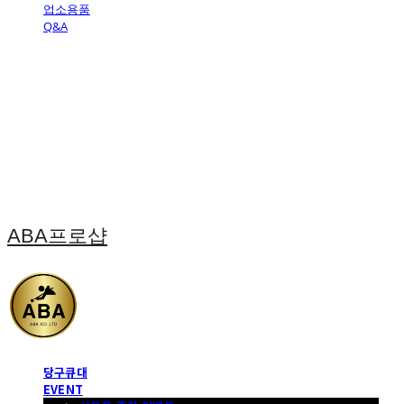
업소용품
Q&A
ABA프로샵
당구큐대
EVENT