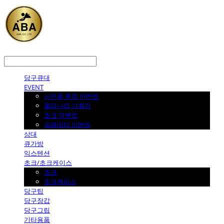
LOG IN
로그인
당구큐대
EVENT
사은품 증정 이벤트
몰리나리 기획전
초크 이벤트
프레데터 이벤트
상대
큐가방
익스텐션
초크/초크케이스
초크
초크케이스
당구팁
당구장갑
당구그립
기타용품