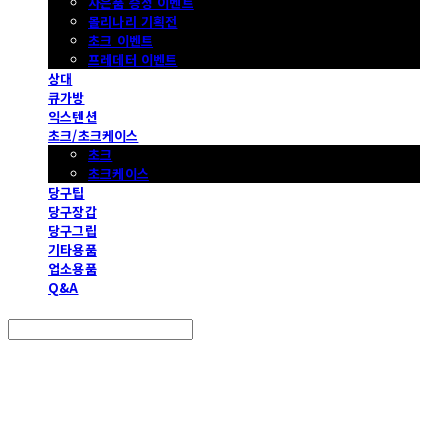
사은품 증정 이벤트
몰리나리 기획전
초크 이벤트
프레데터 이벤트
상대
큐가방
익스텐션
초크/초크케이스
초크
초크케이스
당구팁
당구장갑
당구그립
기타용품
업소용품
Q&A
Search
검색
Log In
로그인
Cart
장바구니