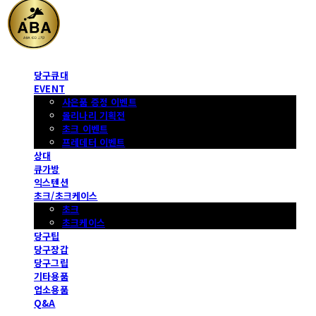
당구큐대
EVENT
사은품 증정 이벤트
몰리나리 기획전
초크 이벤트
프레데터 이벤트
상대
큐가방
익스텐션
초크/초크케이스
초크
초크케이스
당구팁
당구장갑
당구그립
기타용품
업소용품
Q&A