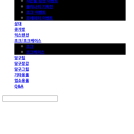
사은품 증정 이벤트
몰리나리 기획전
초크 이벤트
프레데터 이벤트
상대
큐가방
익스텐션
초크/초크케이스
초크
초크케이스
당구팁
당구장갑
당구그립
기타용품
업소용품
Q&A
Search
검색
Log In
로그인
Cart
장바구니