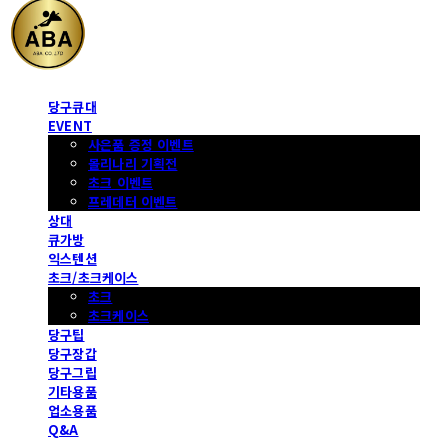
당구큐대
EVENT
사은품 증정 이벤트
몰리나리 기획전
초크 이벤트
프레데터 이벤트
상대
큐가방
익스텐션
초크/초크케이스
초크
초크케이스
당구팁
당구장갑
당구그립
기타용품
업소용품
Q&A