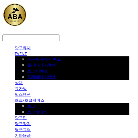
LOG IN
로그인
당구큐대
EVENT
사은품 증정 이벤트
몰리나리 기획전
초크 이벤트
프레데터 이벤트
상대
큐가방
익스텐션
초크/초크케이스
초크
초크케이스
당구팁
당구장갑
당구그립
기타용품