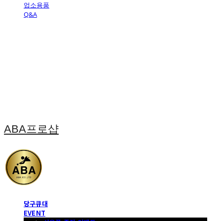
업소용품
Q&A
ABA프로샵
당구큐대
EVENT