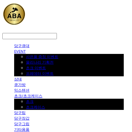
LOG IN
로그인
당구큐대
EVENT
사은품 증정 이벤트
몰리나리 기획전
초크 이벤트
프레데터 이벤트
상대
큐가방
익스텐션
초크/초크케이스
초크
초크케이스
당구팁
당구장갑
당구그립
기타용품