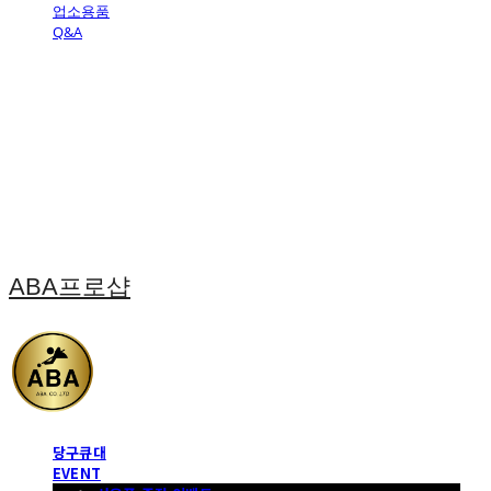
업소용품
Q&A
ABA프로샵
당구큐대
EVENT