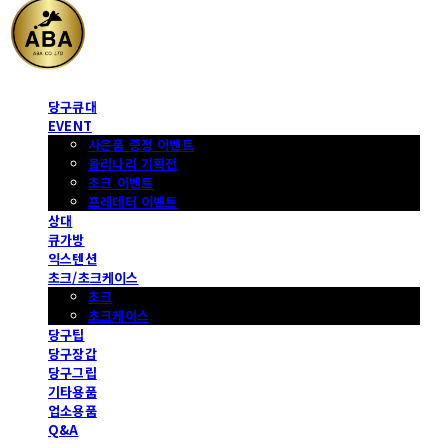
당구큐대
EVENT
사은품 증정 이벤트
몰리나리 기획전
초크 이벤트
프레데터 이벤트
상대
큐가방
익스텐션
초크/초크케이스
초크
초크케이스
당구팁
당구장갑
당구그립
기타용품
업소용품
Q&A