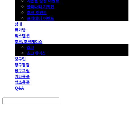
사은품 증정 이벤트
몰리나리 기획전
초크 이벤트
프레데터 이벤트
상대
큐가방
익스텐션
초크/초크케이스
초크
초크케이스
당구팁
당구장갑
당구그립
기타용품
업소용품
Q&A
Search
검색
Log In
로그인
Cart
장바구니