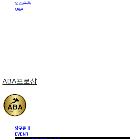
업소용품
Q&A
ABA프로샵
당구큐대
EVENT