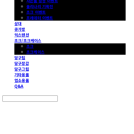
사은품 증정 이벤트
몰리나리 기획전
초크 이벤트
프레데터 이벤트
상대
큐가방
익스텐션
초크/초크케이스
초크
초크케이스
당구팁
당구장갑
당구그립
기타용품
업소용품
Q&A
Search
검색
Log In
로그인
Cart
장바구니