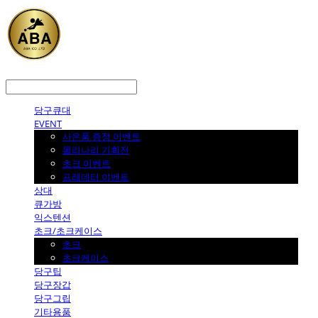
LOG IN
로그인
당구큐대
EVENT
사은품 증정 이벤트
몰리나리 기획전
초크 이벤트
프레데터 이벤트
상대
큐가방
익스텐션
초크/초크케이스
초크
초크케이스
당구팁
당구장갑
당구그립
기타용품