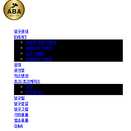
당구큐대
EVENT
사은품 증정 이벤트
몰리나리 기획전
초크 이벤트
프레데터 이벤트
상대
큐가방
익스텐션
초크/초크케이스
초크
초크케이스
당구팁
당구장갑
당구그립
기타용품
업소용품
Q&A