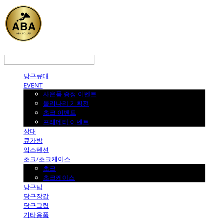
LOG IN
로그인
당구큐대
EVENT
사은품 증정 이벤트
몰리나리 기획전
초크 이벤트
프레데터 이벤트
상대
큐가방
익스텐션
초크/초크케이스
초크
초크케이스
당구팁
당구장갑
당구그립
기타용품