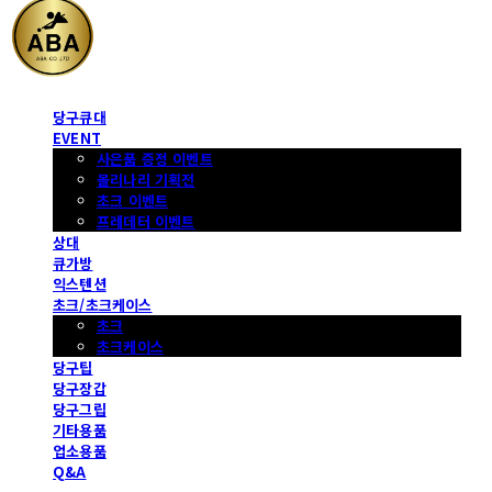
당구큐대
EVENT
사은품 증정 이벤트
몰리나리 기획전
초크 이벤트
프레데터 이벤트
상대
큐가방
익스텐션
초크/초크케이스
초크
초크케이스
당구팁
당구장갑
당구그립
기타용품
업소용품
Q&A