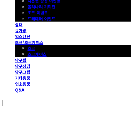
사은품 증정 이벤트
몰리나리 기획전
초크 이벤트
프레데터 이벤트
상대
큐가방
익스텐션
초크/초크케이스
초크
초크케이스
당구팁
당구장갑
당구그립
기타용품
업소용품
Q&A
Search
검색
Log In
로그인
Cart
장바구니