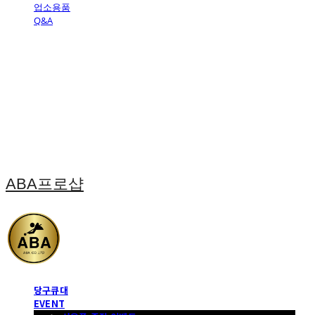
업소용품
Q&A
ABA프로샵
당구큐대
EVENT