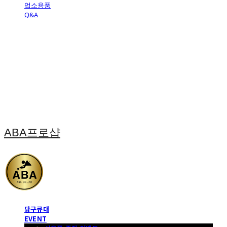
업소용품
Q&A
ABA프로샵
당구큐대
EVENT