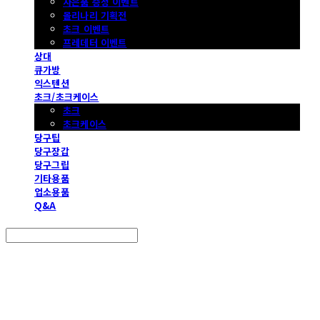
사은품 증정 이벤트
몰리나리 기획전
초크 이벤트
프레데터 이벤트
상대
큐가방
익스텐션
초크/초크케이스
초크
초크케이스
당구팁
당구장갑
당구그립
기타용품
업소용품
Q&A
Search
검색
Log In
로그인
Cart
장바구니