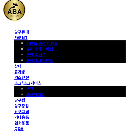
당구큐대
EVENT
사은품 증정 이벤트
몰리나리 기획전
초크 이벤트
프레데터 이벤트
상대
큐가방
익스텐션
초크/초크케이스
초크
초크케이스
당구팁
당구장갑
당구그립
기타용품
업소용품
Q&A