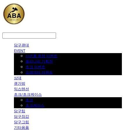
LOG IN
로그인
당구큐대
EVENT
사은품 증정 이벤트
몰리나리 기획전
초크 이벤트
프레데터 이벤트
상대
큐가방
익스텐션
초크/초크케이스
초크
초크케이스
당구팁
당구장갑
당구그립
기타용품