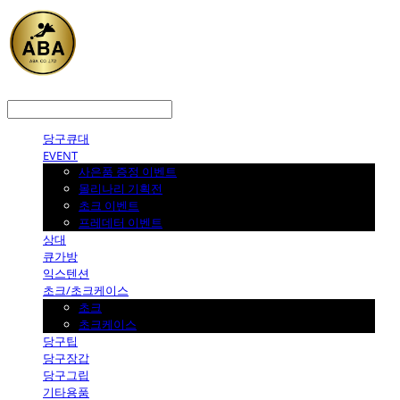
LOG IN
로그인
당구큐대
EVENT
사은품 증정 이벤트
몰리나리 기획전
초크 이벤트
프레데터 이벤트
상대
큐가방
익스텐션
초크/초크케이스
초크
초크케이스
당구팁
당구장갑
당구그립
기타용품