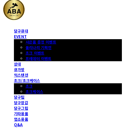
당구큐대
EVENT
사은품 증정 이벤트
몰리나리 기획전
초크 이벤트
프레데터 이벤트
상대
큐가방
익스텐션
초크/초크케이스
초크
초크케이스
당구팁
당구장갑
당구그립
기타용품
업소용품
Q&A