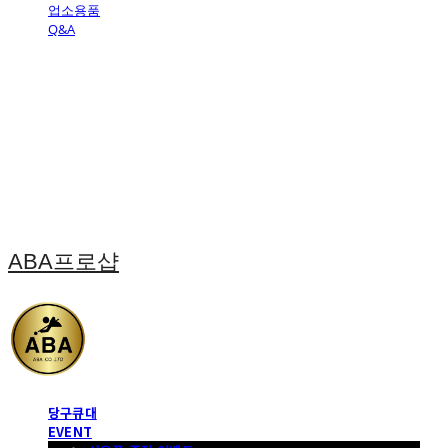
업소용품
Q&A
ABA프로샵
당구큐대
EVENT