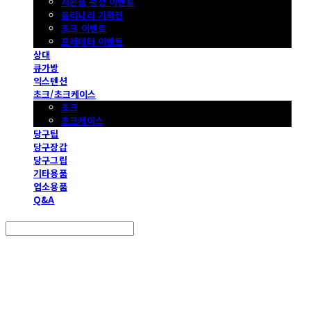
사은품 증정 이벤트
몰리나리 기획전
초크 이벤트
프레데터 이벤트
상대
큐가방
익스텐션
초크/초크케이스
초크
초크케이스
당구팁
당구장갑
당구그립
기타용품
업소용품
Q&A
Search
검색
Log In
로그인
Cart
장바구니