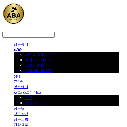
LOG IN
로그인
당구큐대
EVENT
사은품 증정 이벤트
몰리나리 기획전
초크 이벤트
프레데터 이벤트
상대
큐가방
익스텐션
초크/초크케이스
초크
초크케이스
당구팁
당구장갑
당구그립
기타용품