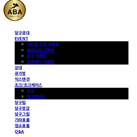
당구큐대
EVENT
사은품 증정 이벤트
몰리나리 기획전
초크 이벤트
프레데터 이벤트
상대
큐가방
익스텐션
초크/초크케이스
초크
초크케이스
당구팁
당구장갑
당구그립
기타용품
업소용품
Q&A