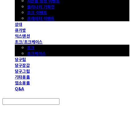
사은품 증정 이벤트
몰리나리 기획전
초크 이벤트
프레데터 이벤트
상대
큐가방
익스텐션
초크/초크케이스
초크
초크케이스
당구팁
당구장갑
당구그립
기타용품
업소용품
Q&A
Search
검색
Log In
로그인
Cart
장바구니