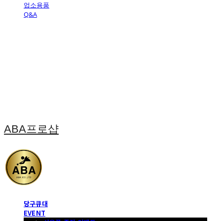
업소용품
Q&A
ABA프로샵
당구큐대
EVENT