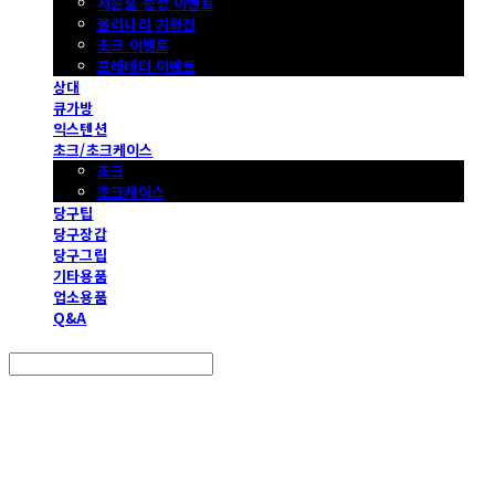
사은품 증정 이벤트
몰리나리 기획전
초크 이벤트
프레데터 이벤트
상대
큐가방
익스텐션
초크/초크케이스
초크
초크케이스
당구팁
당구장갑
당구그립
기타용품
업소용품
Q&A
Search
검색
Log In
로그인
Cart
장바구니