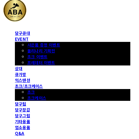
당구큐대
EVENT
사은품 증정 이벤트
몰리나리 기획전
초크 이벤트
프레데터 이벤트
상대
큐가방
익스텐션
초크/초크케이스
초크
초크케이스
당구팁
당구장갑
당구그립
기타용품
업소용품
Q&A