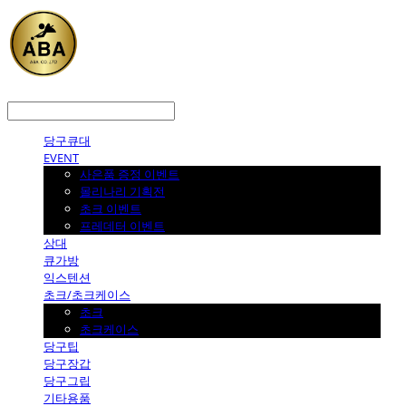
LOG IN
로그인
당구큐대
EVENT
사은품 증정 이벤트
몰리나리 기획전
초크 이벤트
프레데터 이벤트
상대
큐가방
익스텐션
초크/초크케이스
초크
초크케이스
당구팁
당구장갑
당구그립
기타용품