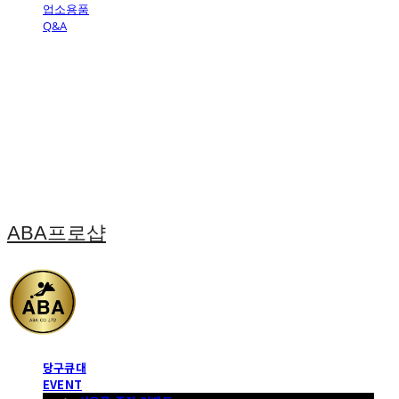
업소용품
Q&A
ABA프로샵
당구큐대
EVENT