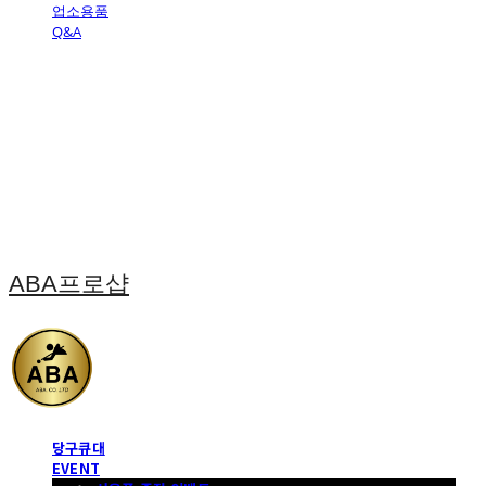
업소용품
Q&A
ABA프로샵
당구큐대
EVENT