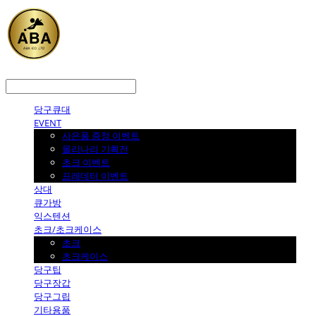
LOG IN
로그인
당구큐대
EVENT
사은품 증정 이벤트
몰리나리 기획전
초크 이벤트
프레데터 이벤트
상대
큐가방
익스텐션
초크/초크케이스
초크
초크케이스
당구팁
당구장갑
당구그립
기타용품