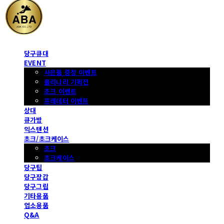
당구큐대
EVENT
사은품 증정 이벤트
몰리나리 기획전
초크 이벤트
프레데터 이벤트
상대
큐가방
익스텐션
초크/초크케이스
초크
초크케이스
당구팁
당구장갑
당구그립
기타용품
업소용품
Q&A