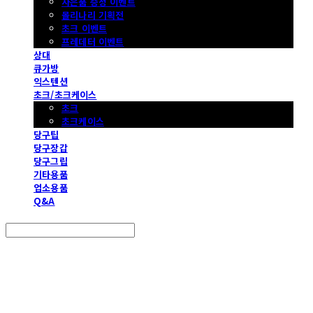
사은품 증정 이벤트
몰리나리 기획전
초크 이벤트
프레데터 이벤트
상대
큐가방
익스텐션
초크/초크케이스
초크
초크케이스
당구팁
당구장갑
당구그립
기타용품
업소용품
Q&A
Search
검색
Log In
로그인
Cart
장바구니