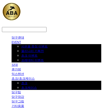
LOG IN
로그인
당구큐대
EVENT
사은품 증정 이벤트
몰리나리 기획전
초크 이벤트
프레데터 이벤트
상대
큐가방
익스텐션
초크/초크케이스
초크
초크케이스
당구팁
당구장갑
당구그립
기타용품