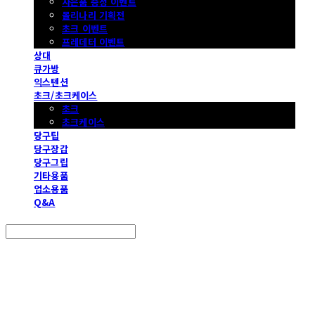
사은품 증정 이벤트
몰리나리 기획전
초크 이벤트
프레데터 이벤트
상대
큐가방
익스텐션
초크/초크케이스
초크
초크케이스
당구팁
당구장갑
당구그립
기타용품
업소용품
Q&A
Search
검색
Log In
로그인
Cart
장바구니