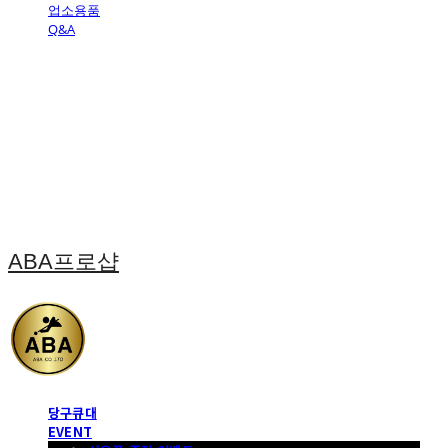
업소용품
Q&A
ABA프로샵
당구큐대
EVENT