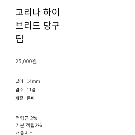
고리나 하이
브리드 당구
팁
25,000원
넓이 : 14mm
겹수 : 11겹
재질 : 돈피
적립금
2%
기본 적립
2%
배송비
-