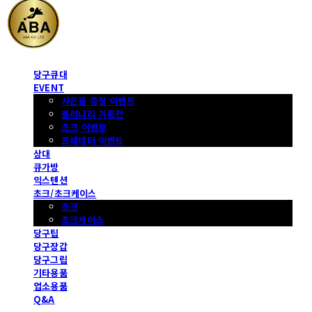
당구큐대
EVENT
사은품 증정 이벤트
몰리나리 기획전
초크 이벤트
프레데터 이벤트
상대
큐가방
익스텐션
초크/초크케이스
초크
초크케이스
당구팁
당구장갑
당구그립
기타용품
업소용품
Q&A