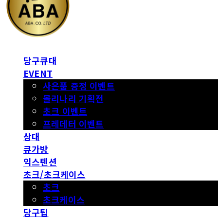
당구큐대
EVENT
사은품 증정 이벤트
몰리나리 기획전
초크 이벤트
프레데터 이벤트
상대
큐가방
익스텐션
초크/초크케이스
초크
초크케이스
당구팁