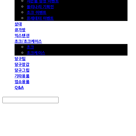
사은품 증정 이벤트
몰리나리 기획전
초크 이벤트
프레데터 이벤트
상대
큐가방
익스텐션
초크/초크케이스
초크
초크케이스
당구팁
당구장갑
당구그립
기타용품
업소용품
Q&A
Search
검색
Log In
로그인
Cart
장바구니