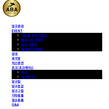
당구큐대
EVENT
사은품 증정 이벤트
몰리나리 기획전
초크 이벤트
프레데터 이벤트
상대
큐가방
익스텐션
초크/초크케이스
초크
초크케이스
당구팁
당구장갑
당구그립
기타용품
업소용품
Q&A