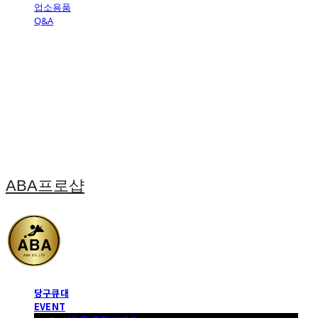
업소용품
Q&A
ABA프로샵
당구큐대
EVENT