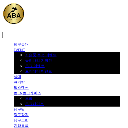
LOG IN
로그인
당구큐대
EVENT
사은품 증정 이벤트
몰리나리 기획전
초크 이벤트
프레데터 이벤트
상대
큐가방
익스텐션
초크/초크케이스
초크
초크케이스
당구팁
당구장갑
당구그립
기타용품