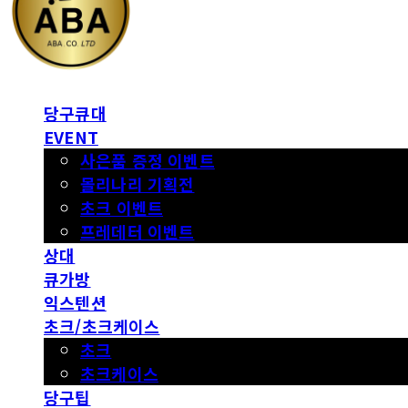
당구큐대
EVENT
사은품 증정 이벤트
몰리나리 기획전
초크 이벤트
프레데터 이벤트
상대
큐가방
익스텐션
초크/초크케이스
초크
초크케이스
당구팁