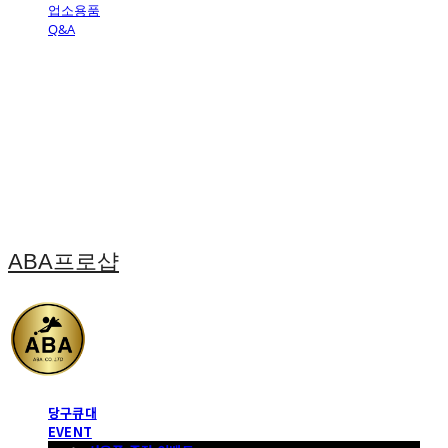
업소용품
Q&A
ABA프로샵
당구큐대
EVENT