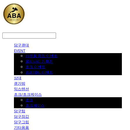
LOG IN
로그인
당구큐대
EVENT
사은품 증정 이벤트
몰리나리 기획전
초크 이벤트
프레데터 이벤트
상대
큐가방
익스텐션
초크/초크케이스
초크
초크케이스
당구팁
당구장갑
당구그립
기타용품