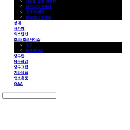
사은품 증정 이벤트
몰리나리 기획전
초크 이벤트
프레데터 이벤트
상대
큐가방
익스텐션
초크/초크케이스
초크
초크케이스
당구팁
당구장갑
당구그립
기타용품
업소용품
Q&A
Search
검색
Log In
로그인
Cart
장바구니