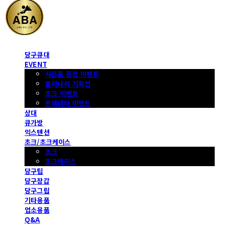
당구큐대
EVENT
사은품 증정 이벤트
몰리나리 기획전
초크 이벤트
프레데터 이벤트
상대
큐가방
익스텐션
초크/초크케이스
초크
초크케이스
당구팁
당구장갑
당구그립
기타용품
업소용품
Q&A