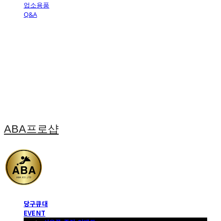
업소용품
Q&A
ABA프로샵
당구큐대
EVENT