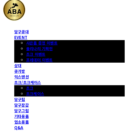
당구큐대
EVENT
사은품 증정 이벤트
몰리나리 기획전
초크 이벤트
프레데터 이벤트
상대
큐가방
익스텐션
초크/초크케이스
초크
초크케이스
당구팁
당구장갑
당구그립
기타용품
업소용품
Q&A