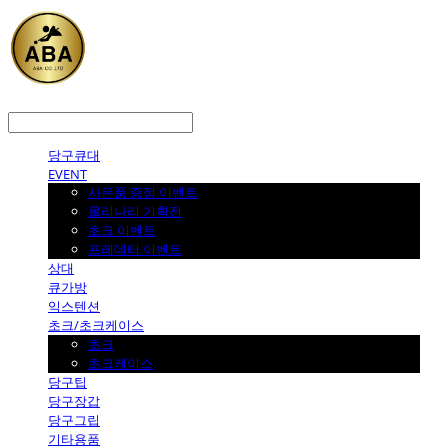
LOG IN
로그인
당구큐대
EVENT
사은품 증정 이벤트
몰리나리 기획전
초크 이벤트
프레데터 이벤트
상대
큐가방
익스텐션
초크/초크케이스
초크
초크케이스
당구팁
당구장갑
당구그립
기타용품