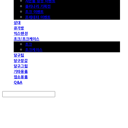
사은품 증정 이벤트
몰리나리 기획전
초크 이벤트
프레데터 이벤트
상대
큐가방
익스텐션
초크/초크케이스
초크
초크케이스
당구팁
당구장갑
당구그립
기타용품
업소용품
Q&A
Search
검색
Log In
로그인
Cart
장바구니