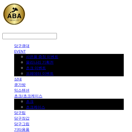
LOG IN
로그인
당구큐대
EVENT
사은품 증정 이벤트
몰리나리 기획전
초크 이벤트
프레데터 이벤트
상대
큐가방
익스텐션
초크/초크케이스
초크
초크케이스
당구팁
당구장갑
당구그립
기타용품