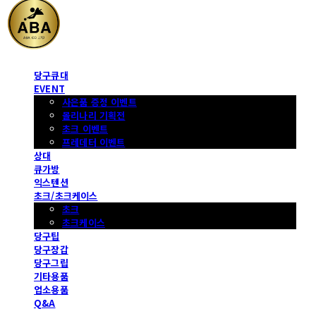
당구큐대
EVENT
사은품 증정 이벤트
몰리나리 기획전
초크 이벤트
프레데터 이벤트
상대
큐가방
익스텐션
초크/초크케이스
초크
초크케이스
당구팁
당구장갑
당구그립
기타용품
업소용품
Q&A