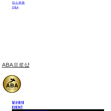
업소용품
Q&A
ABA프로샵
당구큐대
EVENT