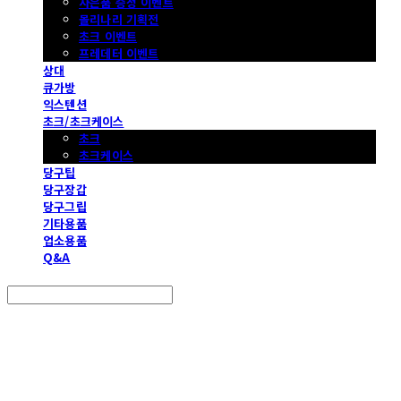
사은품 증정 이벤트
몰리나리 기획전
초크 이벤트
프레데터 이벤트
상대
큐가방
익스텐션
초크/초크케이스
초크
초크케이스
당구팁
당구장갑
당구그립
기타용품
업소용품
Q&A
Search
검색
Log In
로그인
Cart
장바구니