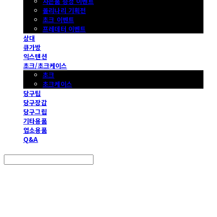
사은품 증정 이벤트
몰리나리 기획전
초크 이벤트
프레데터 이벤트
상대
큐가방
익스텐션
초크/초크케이스
초크
초크케이스
당구팁
당구장갑
당구그립
기타용품
업소용품
Q&A
Search
검색
Log In
로그인
Cart
장바구니