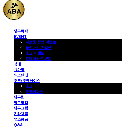
당구큐대
EVENT
사은품 증정 이벤트
몰리나리 기획전
초크 이벤트
프레데터 이벤트
상대
큐가방
익스텐션
초크/초크케이스
초크
초크케이스
당구팁
당구장갑
당구그립
기타용품
업소용품
Q&A