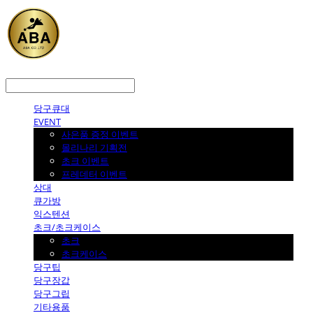
LOG IN
로그인
당구큐대
EVENT
사은품 증정 이벤트
몰리나리 기획전
초크 이벤트
프레데터 이벤트
상대
큐가방
익스텐션
초크/초크케이스
초크
초크케이스
당구팁
당구장갑
당구그립
기타용품