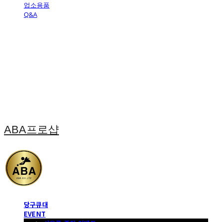
업소용품
Q&A
ABA프로샵
당구큐대
EVENT