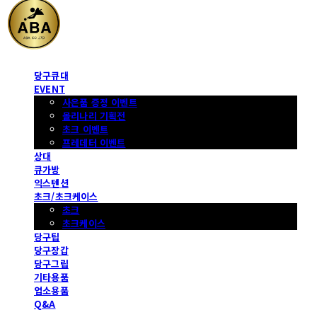
당구큐대
EVENT
사은품 증정 이벤트
몰리나리 기획전
초크 이벤트
프레데터 이벤트
상대
큐가방
익스텐션
초크/초크케이스
초크
초크케이스
당구팁
당구장갑
당구그립
기타용품
업소용품
Q&A