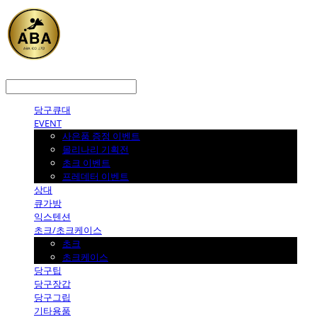
LOG IN
로그인
당구큐대
EVENT
사은품 증정 이벤트
몰리나리 기획전
초크 이벤트
프레데터 이벤트
상대
큐가방
익스텐션
초크/초크케이스
초크
초크케이스
당구팁
당구장갑
당구그립
기타용품