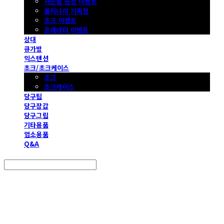
사은품 증정 이벤트
몰리나리 기획전
초크 이벤트
프레데터 이벤트
상대
큐가방
익스텐션
초크/초크케이스
초크
초크케이스
당구팁
당구장갑
당구그립
기타용품
업소용품
Q&A
Search
검색
Log In
로그인
Cart
장바구니