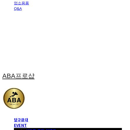
업소용품
Q&A
ABA프로샵
당구큐대
EVENT