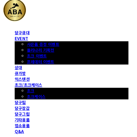
당구큐대
EVENT
사은품 증정 이벤트
몰리나리 기획전
초크 이벤트
프레데터 이벤트
상대
큐가방
익스텐션
초크/초크케이스
초크
초크케이스
당구팁
당구장갑
당구그립
기타용품
업소용품
Q&A