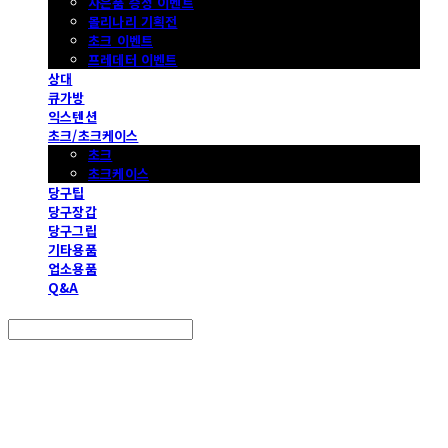
사은품 증정 이벤트
몰리나리 기획전
초크 이벤트
프레데터 이벤트
상대
큐가방
익스텐션
초크/초크케이스
초크
초크케이스
당구팁
당구장갑
당구그립
기타용품
업소용품
Q&A
Search
검색
Log In
로그인
Cart
장바구니