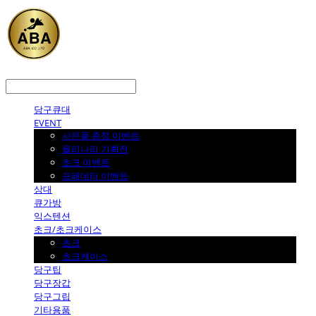
LOG IN
로그인
당구큐대
EVENT
사은품 증정 이벤트
몰리나리 기획전
초크 이벤트
프레데터 이벤트
상대
큐가방
익스텐션
초크/초크케이스
초크
초크케이스
당구팁
당구장갑
당구그립
기타용품