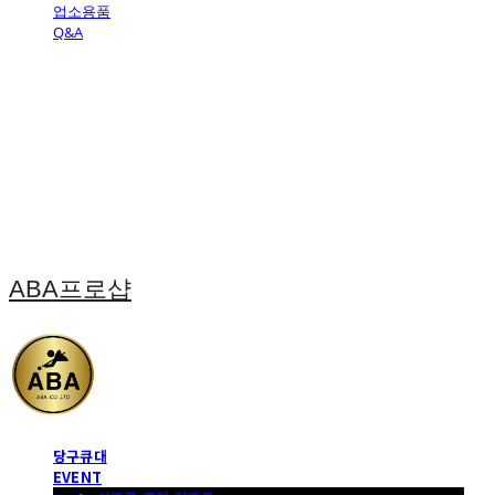
업소용품
Q&A
ABA프로샵
당구큐대
EVENT