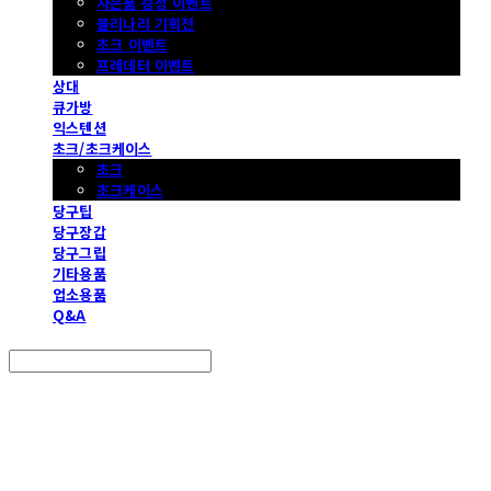
사은품 증정 이벤트
몰리나리 기획전
초크 이벤트
프레데터 이벤트
상대
큐가방
익스텐션
초크/초크케이스
초크
초크케이스
당구팁
당구장갑
당구그립
기타용품
업소용품
Q&A
Search
검색
Log In
로그인
Cart
장바구니