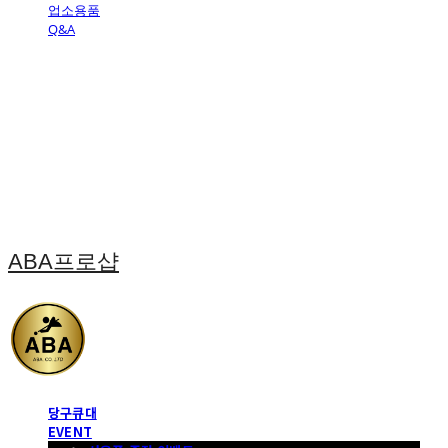
업소용품
Q&A
ABA프로샵
당구큐대
EVENT