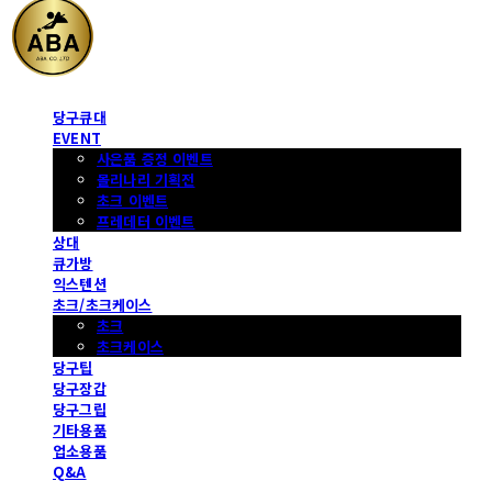
당구큐대
EVENT
사은품 증정 이벤트
몰리나리 기획전
초크 이벤트
프레데터 이벤트
상대
큐가방
익스텐션
초크/초크케이스
초크
초크케이스
당구팁
당구장갑
당구그립
기타용품
업소용품
Q&A