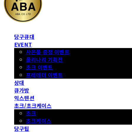
당구큐대
EVENT
사은품 증정 이벤트
몰리나리 기획전
초크 이벤트
프레데터 이벤트
상대
큐가방
익스텐션
초크/초크케이스
초크
초크케이스
당구팁