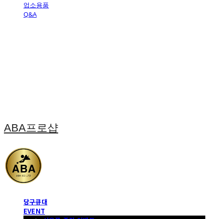
업소용품
Q&A
ABA프로샵
당구큐대
EVENT