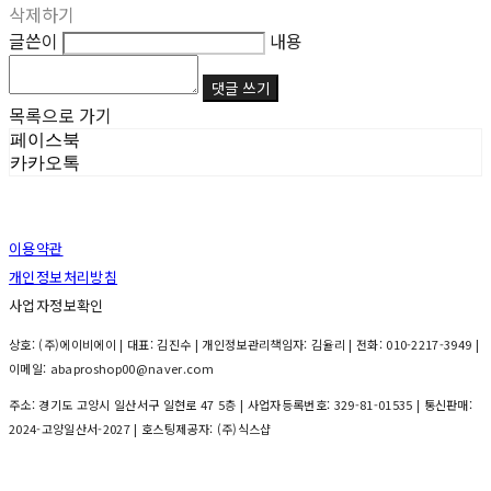
삭제하기
글쓴이
내용
댓글 쓰기
목록으로 가기
페이스북
카카오톡
이용약관
개인정보처리방침
사업자정보확인
상호: (주)에이비에이 | 대표: 김진수 | 개인정보관리책임자: 김율리 | 전화: 010-2217-3949 |
이메일: abaproshop00@naver.com
주소: 경기도 고양시 일산서구 일현로 47 5층 | 사업자등록번호:
329-81-01535
| 통신판매:
2024-고양일산서-2027
| 호스팅제공자: (주)식스샵