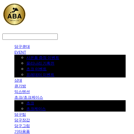
LOG IN
로그인
당구큐대
EVENT
사은품 증정 이벤트
몰리나리 기획전
초크 이벤트
프레데터 이벤트
상대
큐가방
익스텐션
초크/초크케이스
초크
초크케이스
당구팁
당구장갑
당구그립
기타용품