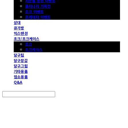
사은품 증정 이벤트
몰리나리 기획전
초크 이벤트
프레데터 이벤트
상대
큐가방
익스텐션
초크/초크케이스
초크
초크케이스
당구팁
당구장갑
당구그립
기타용품
업소용품
Q&A
Search
검색
Log In
로그인
Cart
장바구니