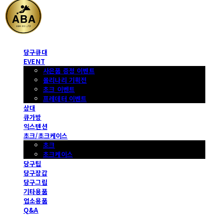
당구큐대
EVENT
사은품 증정 이벤트
몰리나리 기획전
초크 이벤트
프레데터 이벤트
상대
큐가방
익스텐션
초크/초크케이스
초크
초크케이스
당구팁
당구장갑
당구그립
기타용품
업소용품
Q&A