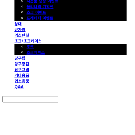
사은품 증정 이벤트
몰리나리 기획전
초크 이벤트
프레데터 이벤트
상대
큐가방
익스텐션
초크/초크케이스
초크
초크케이스
당구팁
당구장갑
당구그립
기타용품
업소용품
Q&A
Search
검색
Log In
로그인
Cart
장바구니