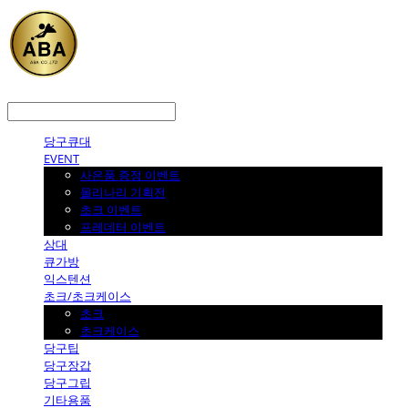
LOG IN
로그인
당구큐대
EVENT
사은품 증정 이벤트
몰리나리 기획전
초크 이벤트
프레데터 이벤트
상대
큐가방
익스텐션
초크/초크케이스
초크
초크케이스
당구팁
당구장갑
당구그립
기타용품