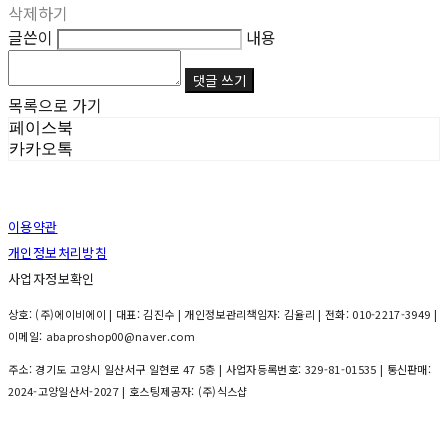
삭제하기
글쓴이
내용
댓글 쓰기
목록으로 가기
페이스북
카카오톡
이용약관
개인정보처리방침
사업자정보확인
상호: (주)에이비에이 | 대표: 김진수 | 개인정보관리책임자: 김율리 | 전화: 010-2217-3949 |
이메일: abaproshop00@naver.com
주소: 경기도 고양시 일산서구 일현로 47 5층 | 사업자등록번호:
329-81-01535
| 통신판매:
2024-고양일산서-2027
| 호스팅제공자: (주)식스샵