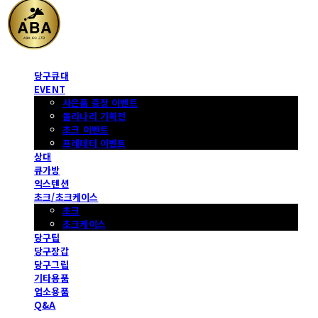
당구큐대
EVENT
사은품 증정 이벤트
몰리나리 기획전
초크 이벤트
프레데터 이벤트
상대
큐가방
익스텐션
초크/초크케이스
초크
초크케이스
당구팁
당구장갑
당구그립
기타용품
업소용품
Q&A