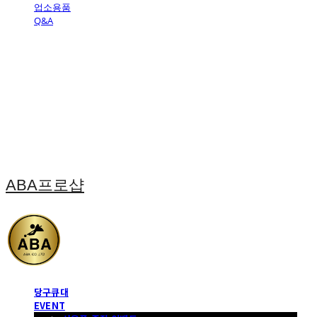
업소용품
Q&A
ABA프로샵
당구큐대
EVENT