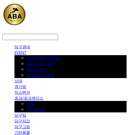
LOG IN
로그인
당구큐대
EVENT
사은품 증정 이벤트
몰리나리 기획전
초크 이벤트
프레데터 이벤트
상대
큐가방
익스텐션
초크/초크케이스
초크
초크케이스
당구팁
당구장갑
당구그립
기타용품