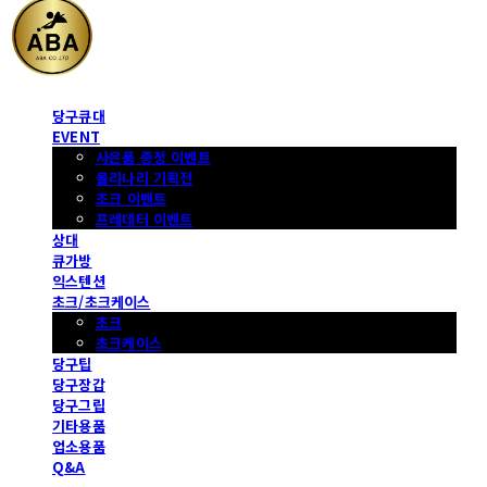
당구큐대
EVENT
사은품 증정 이벤트
몰리나리 기획전
초크 이벤트
프레데터 이벤트
상대
큐가방
익스텐션
초크/초크케이스
초크
초크케이스
당구팁
당구장갑
당구그립
기타용품
업소용품
Q&A