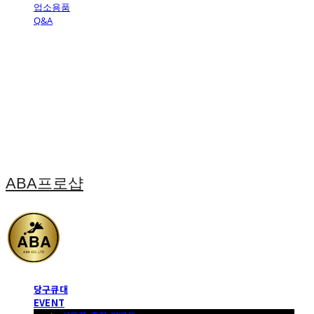
업소용품
Q&A
ABA프로샵
당구큐대
EVENT