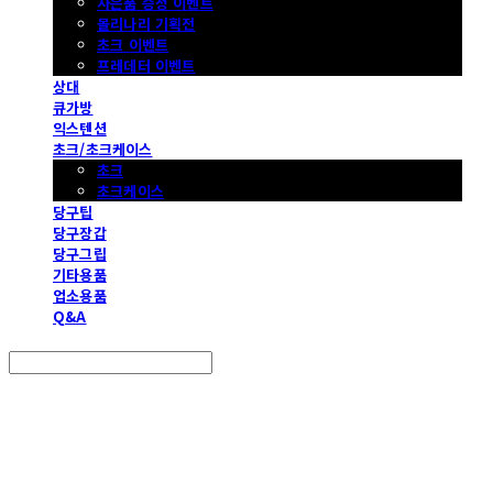
사은품 증정 이벤트
몰리나리 기획전
초크 이벤트
프레데터 이벤트
상대
큐가방
익스텐션
초크/초크케이스
초크
초크케이스
당구팁
당구장갑
당구그립
기타용품
업소용품
Q&A
Search
검색
Log In
로그인
Cart
장바구니