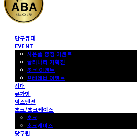
당구큐대
EVENT
사은품 증정 이벤트
몰리나리 기획전
초크 이벤트
프레데터 이벤트
상대
큐가방
익스텐션
초크/초크케이스
초크
초크케이스
당구팁